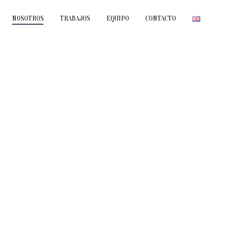
NOSOTROS
TRABAJOS
EQUIPO
CONTACTO
Somos un partner estratégico de
marketing y comunicación.
Nuestra manera de trabajar es
sencilla:
ponemos el negocio de nuestros
clientes en el centro para desarrollar
estrategias y soluciones que generen
precisamente eso, negocio.